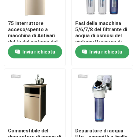
Prodotti
75 interruttore
Fasi della macchina
acceso/spento a
5/6/7/8 del filtrante di
macchina di Antivari
acqua di osmosi del
Caraffa per l'acqua alcalina
del tè del sistema del
sistema Rreverse di
filtro da acqua di
depurazione delle
Invia richiesta
Invia richiesta
osmosi inversa della
acque
Caraffa per l'acqua classica
fase di GPD 5
Caraffa per l'acqua di Maxtra
bottiglia di acqua alcalina
Cartuccia di filtro alcalina dall'acqua
Commestibile del
Depuratore di acqua
cartucce di filtro classiche dall'acqua
depuratore di acqua di
Uto - capacità a livello