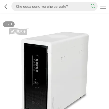
1
/
1