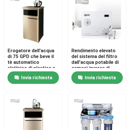
Erogatore dell'acqua
Rendimento elevato
di 75 GPD che beve il
del sistema del filtro
tè automatico
dall'acqua potabile di
elettrico di plastica a
osmosi inversa di
macchina Antivari del
WellBlue
Invia richiesta
Invia richiesta
rubinetto
Casa
Chi siamo
Contatti