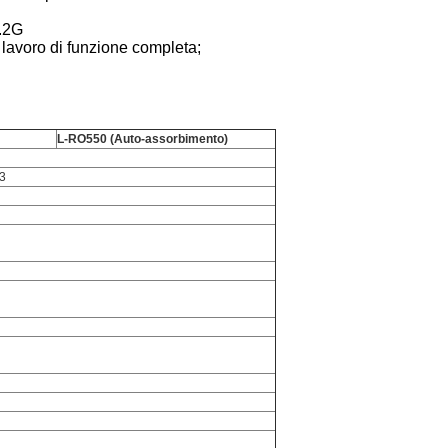
3.2G
 lavoro di funzione completa;
L-RO550 (Auto-assorbimento)
3