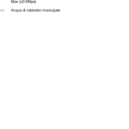
6bar (≤0.6Mpa)
one:
Acqua di rubinetto municipale