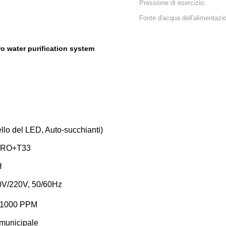
Pressione di esercizio:
Fonte d'acqua dell'alimentazi
ro water purification system
llo del LED, Auto-succhianti)
O+RO+T33
H
10V/220V, 50/60Hz
 ≤1000 PPM
 municipale