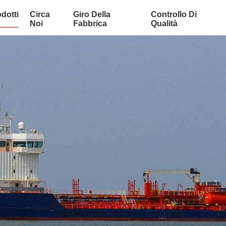
dotti
Circa
Giro Della
Controllo Di
Noi
Fabbrica
Qualità