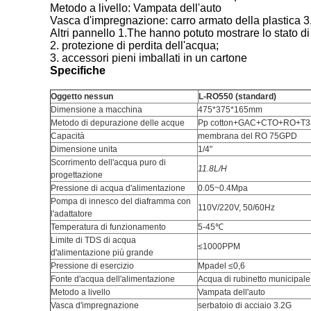
Metodo a livello: Vampata dell'auto
Vasca d'impregnazione: carro armato della plastica 
Altri pannello 1.The hanno potuto mostrare lo stato di
2. protezione di perdita dell'acqua;
3. accessori pieni imballati in un cartone
Specifiche
Oggetto nessun
L-RO550 (standard)
Dimensione a macchina
475*375*165mm
Metodo di depurazione delle acque
Pp cotton+GAC+CTO+RO+T3
Capacità
membrana del RO 75GPD
Dimensione unita
1/4"
Scorrimento dell'acqua puro di
11.8L/H
progettazione
Pressione di acqua d'alimentazione
0.05~0.4Mpa
Pompa di innesco del diaframma con
110V/220V, 50/60Hz
l'adattatore
Temperatura di funzionamento
5-45℃
Limite di TDS di acqua
≤1000PPM
d'alimentazione più grande
Pressione di esercizio
Mpadel
≤
0,6
Fonte d'acqua dell'alimentazione
Acqua di rubinetto municipale
Metodo a livello
Vampata dell'auto
Vasca d'impregnazione
serbatoio di acciaio 3.2G