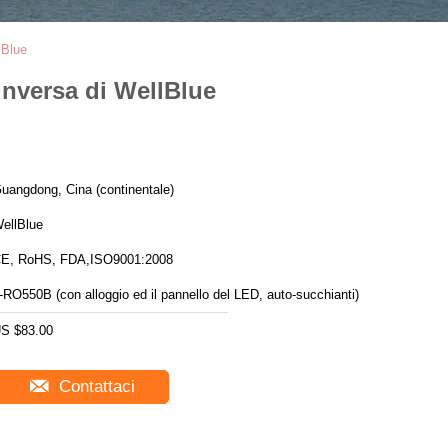
lBlue
inversa di WellBlue
uangdong, Cina (continentale)
ellBlue
E, RoHS, FDA,ISO9001:2008
-RO550B (con alloggio ed il pannello del LED, auto-succhianti)
S $83.00
Contattaci