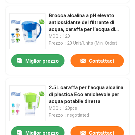
Brocca alcalina a pH elevato
antiossidante del filtrante di
acqua, caraffa per l'acqua di
plastica di Wellblue
MOQ：120
Prezzo：20 Unit/Units (Min. Order)
Miglior prezzo
Contattaci
2.5L caraffa per l'acqua alcalina
di plastica Eco amichevole per
acqua potabile diretta
MOQ：120pcs
Prezzo：negotiated
Miglior prezzo
Contattaci