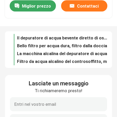
Miglior prezzo
Contattaci
Il depuratore di acqua bevente diretto di osmosi inversa con la funzione di riscaldamento facile installa
Bello filtro per acqua dura, filtro dalla doccia di progettazione dalla doccia di rimozione del cloro
Giro della fabbrica
La macchina alcalina del depuratore di acqua di WellBlue per rimuove i batteri/virus/Escherichia coli
Filtro da acqua alcalino del controsoffitto, macchina portatile del depuratore di acqua nessun'elettricità
Controllo di qualità
0,01 micron sotto il filtro da acqua della cucina di uF del lavandino, depuratore di acqua dell'acciaio inossidabile
Purificatore alcalino 70mmx222mm della bottiglia di acqua minerale di sport variopinto di Wellblue
Contattici
Depuratore di acqua alcalino del controsoffitto di colore dell'acciaio inossidabile con il filtro ceramico
Cartuccia di filtro a 10 pollici dal sedimento del polipropilene della sostituzione del filtro da acqua del RO dei pp
Richieda una citazione
Caraffa per l'acqua alcalina di WellBlue con il Livello a pH elevato 8 ~ 10 e ORP - 180 sistemi MV
Bottiglia di acqua alcalina minerale dell'idrogeno di WellBlue per lo sport all'aperto/viaggio
Caraffa per l'acqua alcalina
Lasciate un messaggio
BPA liberano la bottiglia alcalina 550ml del filtrante di acqua bianca/colore blu/rosso disponibile
Ti richiameremo presto!
BPA liberano la bottiglia di acqua alcalina potabile con colore di bianco della borsa e del filtro
Caraffa per l'acqua classica
COME brocca di acqua classica di Brita dell'ente materiale, caraffa per l'acqua alcalina portatile
Anti-Oxidant Wellblue Alkaline Water Ionizer Pitcher White / Blue / Green Color
Caraffa per l'acqua di Maxtra
Il lanciatore alcalino minerale BPA del filtrante di acqua libera per gli aiuti filtra il cloro