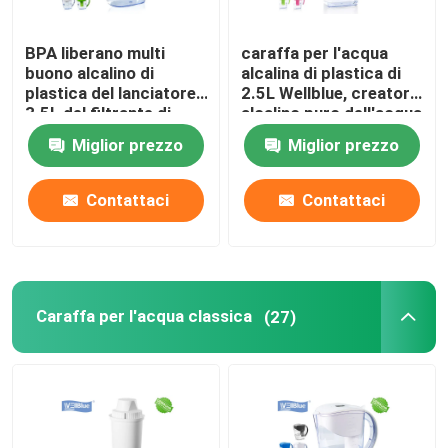
Depuratore di acqua con il radiatore
BPA liberano multi
caraffa per l'acqua
buono alcalino di
alcalina di plastica di
plastica del lanciatore
2.5L Wellblue, creatore
sostituzione del filtro da acqua di osmosi inversa
3.5L del filtrante di
alcalino puro dell'acqua
acqua blu colorato
minerale
Miglior prezzo
Miglior prezzo
disponibile
Filtro da acqua minerale di uF
Contattaci
Contattaci
Filtro da acqua della doccia
filtro acqua di cucina
Caraffa per l'acqua classica
(27)