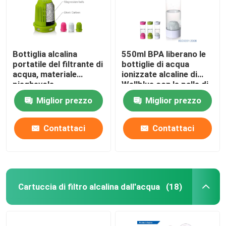
Bottiglia alcalina
550ml BPA liberano le
portatile del filtrante di
bottiglie di acqua
acqua, materiale
ionizzate alcaline di
pieghevole
Wellblue con le palle di
dell'ANIMALE
Minerial
Miglior prezzo
Miglior prezzo
DOMESTICO del
commestibile della
bottiglia di acqua
Contattaci
Contattaci
Cartuccia di filtro alcalina dall'acqua
(18)