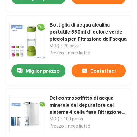
Bottiglia di acqua alcalina
portatile 550ml di colore verde
piccola per filtrazione dell'acqua
MOQ：70 pezzi
Prezzo：negotiated
Miglior prezzo
Contattaci
Casa
Del controsoffitto di acqua
minerale del depuratore del
sistema 4 della fase filtrazione
Prodotti
alcalina portatile ultra
MOQ：100 pezzi
Prezzo：negotiated
Circa noi