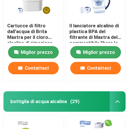
Cartucce di filtro
Il lanciatore alcalino di
dall'acqua di Brita
plastica BPA del
Maxtra per il cloro
filtrante di Maxtra del
alcalino di rimozione
commestibile libera lo
del lanciatore
SGS del CE ROHS
Miglior prezzo
Miglior prezzo
approvato
Contattaci
Contattaci
bottiglia di acqua alcalina
(29)