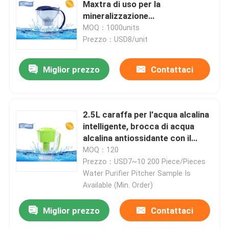
Maxtra di uso per la
mineralizzazione
dell'acqua/riduce ORP
MOQ：1000units
Prezzo：USD8/unit
Miglior prezzo
Contattaci
2.5L caraffa per l'acqua alcalina
intelligente, brocca di acqua
alcalina antiossidante con il
filtro
MOQ：120
Prezzo：USD7~10 200 Piece/Pieces
Water Purifier Pitcher Sample Is
Available (Min. Order)
Miglior prezzo
Contattaci