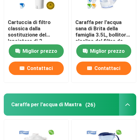
Cartuccia di filtro
Caraffa per l'acqua
classica dalla
sana di Brita della
sostituzione del
famiglia 3.5L, bollitore
lanciatore di 3
alcalino del filtro da
pacchetti con il corpo
acqua
Miglior prezzo
Miglior prezzo
della plastica del
commestibile
Contattaci
Contattaci
Caraffa per l'acqua di Maxtra
(26)