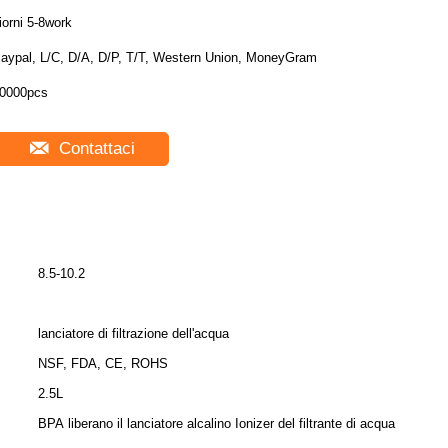
iorni 5-8work
aypal, L/C, D/A, D/P, T/T, Western Union, MoneyGram
0000pcs
Contattaci
8.5-10.2
lanciatore di filtrazione dell'acqua
NSF, FDA, CE, ROHS
2.5L
BPA liberano il lanciatore alcalino Ionizer del filtrante di acqua