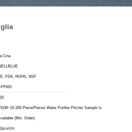
iglia
a Cina
WELLBLUE
E, FDA, ROHS, NSF
-PF601
20
 200 Piece/Pieces Water Purifier Pitcher Sample Is
vailable (Min. Order)
2pcs/ctn