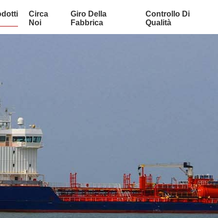
dotti
Circa
Giro Della
Controllo Di
Noi
Fabbrica
Qualità