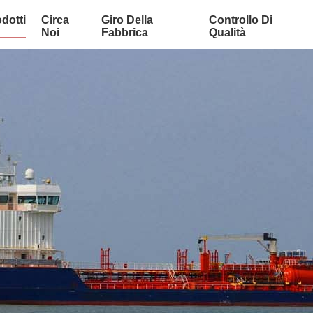
dotti
Circa
Giro Della
Controllo Di
Noi
Fabbrica
Qualità