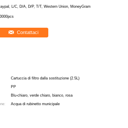
aypal, L/C, D/A, D/P, T/T, Western Union, MoneyGram
0000pcs
Contattaci
Cartuccia di filtro dalla sostituzione (2.5L)
PP
Blu-chiaro, verde chiaro, bianco, rosa
one:
Acqua di rubinetto municipale