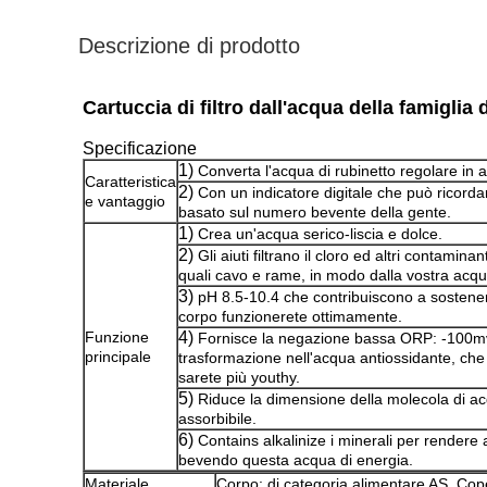
Descrizione di prodotto
Cartuccia di filtro dall'acqua della famigli
Specificazione
1)
Converta l'acqua di rubinetto regolare in 
Caratteristica
2)
Con un indicatore digitale che può ricordar
e vantaggio
basato sul numero bevente della gente.
1)
Crea un'acqua serico-liscia e dolce.
2)
Gli aiuti filtrano il cloro ed altri contami
quali cavo e rame, in modo dalla vostra acqua
3)
pH 8.5-10.4 che contribuiscono a sostenere
corpo funzionerete ottimamente.
Funzione
4)
Fornisce la negazione bassa ORP: -100mv
principale
trasformazione nell'acqua antiossidante, che 
sarete più youthy.
5)
Riduce la dimensione della molecola di a
assorbibile.
6)
Contains alkalinize i minerali per rendere a
bevendo questa acqua di energia.
Materiale
Corpo: di categoria alimentare AS. Cop