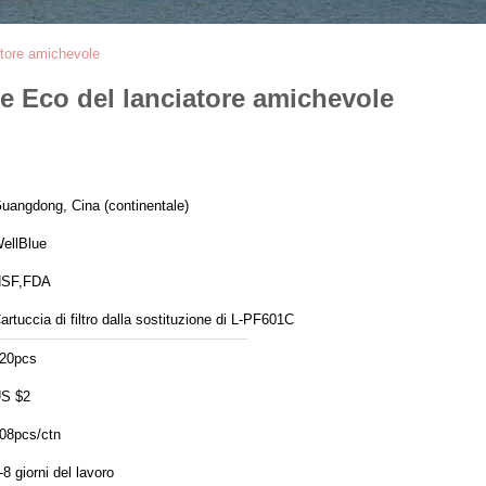
iatore amichevole
one Eco del lanciatore amichevole
uangdong, Cina (continentale)
ellBlue
SF,FDA
artuccia di filtro dalla sostituzione di L-PF601C
20pcs
S $2
08pcs/ctn
-8 giorni del lavoro