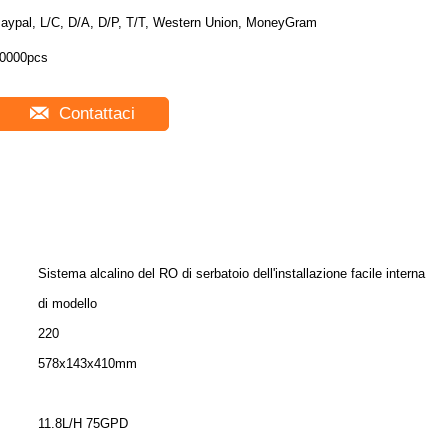
aypal, L/C, D/A, D/P, T/T, Western Union, MoneyGram
0000pcs
Contattaci
Sistema alcalino del RO di serbatoio dell'installazione facile interna
di modello
220
578x143x410mm
11.8L/H 75GPD