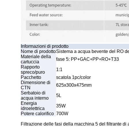
Informazioni di prodotto
Nome di prodotto
Sistema a acqua bevente del RO de
Materiale della
fase 5: PP+GAC+PP+RO+T33
cartuccia
Rapporto
1:1
spreco/puro
Pacchetto
scatola 1pc/color
Dimensione di
625x300x475mm
CTN
Serbatoio di
5L
acqua interno
Energia
35W
idroelettrica
Potere calorifico
700W
Filtrazione delle fasi della macchina 5 del filtrante d