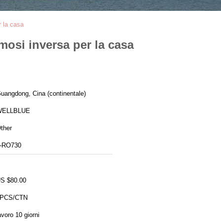
r la casa
smosi inversa per la casa
uangdong, Cina (continentale)
WELLBLUE
ther
-RO730
S $80.00
PCS/CTN
avoro 10 giorni