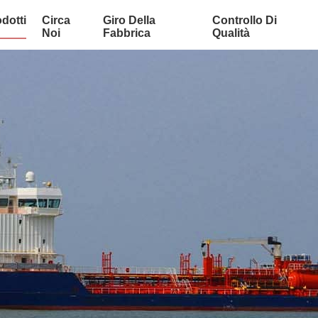
dotti
Circa
Giro Della
Controllo Di
Noi
Fabbrica
Qualità