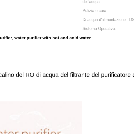
dell'acqua:
Pulizia e cura:
Di acqua d'alimentazione TDS
Sistema Operativo:
rifier
water purifier with hot and cold water
,
alino del RO di acqua del filtrante del purificatore 