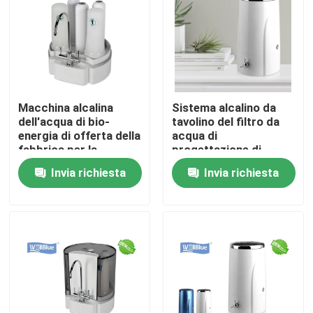
Macchina alcalina
Sistema alcalino da
dell'acqua di bio-
tavolino del filtro da
energia di offerta della
acqua di
fabbrica per la
progettazione di
bevanda sana che
modo senza filtro da
Invia richiesta
Invia richiesta
cerca i distributori
acqua dell'idrogeno
commerciali
dell'alimentazione
elettrica
Casa
Chi siamo
Contatti