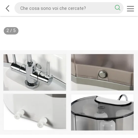
2
/
5