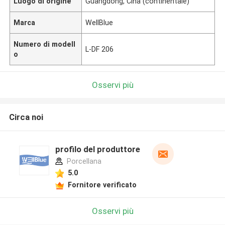
Luogo di origine
Guangdong, Cina (continentale)
Marca
WellBlue
Numero di modell
L-DF 206
o
Osservi più
Circa noi
profilo del produttore
Porcellana
5.0
Fornitore verificato
Osservi più