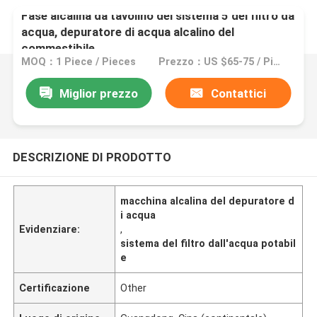
Fase alcalina da tavolino del sistema 5 del filtro da
acqua, depuratore di acqua alcalino del
commestibile
MOQ：1 Piece / Pieces
Prezzo：US $65-75 / Pieces | 1 Piece/Pieces Desktop Alkaline water Purifier with 5Stage Q
Miglior prezzo
Contattici
DESCRIZIONE DI PRODOTTO
macchina alcalina del depuratore d
i acqua
Evidenziare:
,
sistema del filtro dall'acqua potabil
e
Certificazione
Other